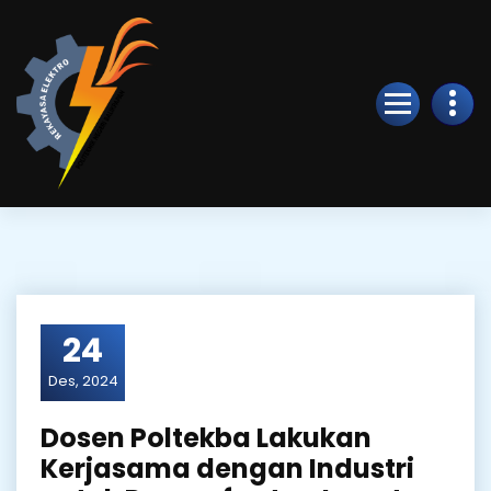
Skip
to
Content
24
Des, 2024
Dosen Poltekba Lakukan
Kerjasama dengan Industri